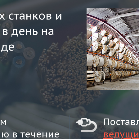
х станков и
 в день на
аде
ем
Постав
ю в течение
ведущи