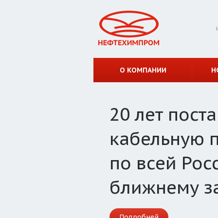
О КОМПАНИИ
Н
20 лет пост
кабельную 
по всей Рос
ближнему з
Подробней