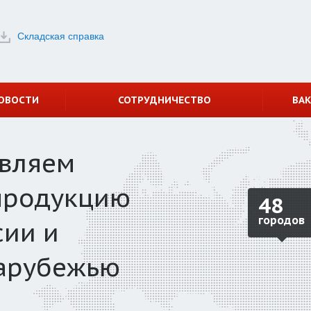
Складская справка
ОВОСТИ
СОТРУДНИЧЕСТВО
ВА
авляем
продукцию
48
городов
сии и
арубежью